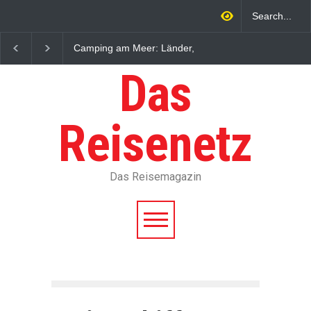
Frauen ohne Bikini-Oberteil
Kroatien Camping am
erlaubt: 7 Länder-Check
Küsten, Kosten und
Buchung
Das
Reisenetz
Das Reisemagazin