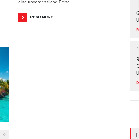
eine unvergessliche Reise.
G
READ MORE
U
R
R
D
U
D
L
0