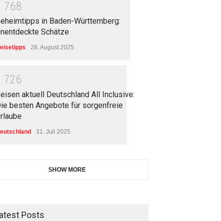
1
7
6
8
eheimtipps in Baden-Württemberg:
nentdeckte Schätze
eisetipps
28. August 2025
1
7
2
6
eisen aktuell Deutschland All Inclusive:
ie besten Angebote für sorgenfreie
rlaube
eutschland
31. Juli 2025
SHOW MORE
atest Posts