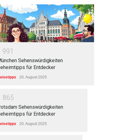
1
9
9
1
ünchen Sehenswürdigkeiten
eheimtipps für Entdecker
eisetipps
20. August 2025
1
8
6
5
otsdam Sehenswürdigkeiten
eheimtipps für Entdecker
eisetipps
20. August 2025