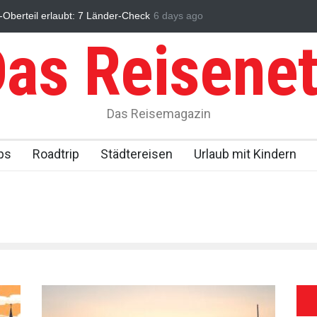
berteil erlaubt: 7 Länder-Check
6 days ago
Urlaub in den Bergen: Ultimative 10 
as Reisene
Das Reisemagazin
ps
Roadtrip
Städtereisen
Urlaub mit Kindern