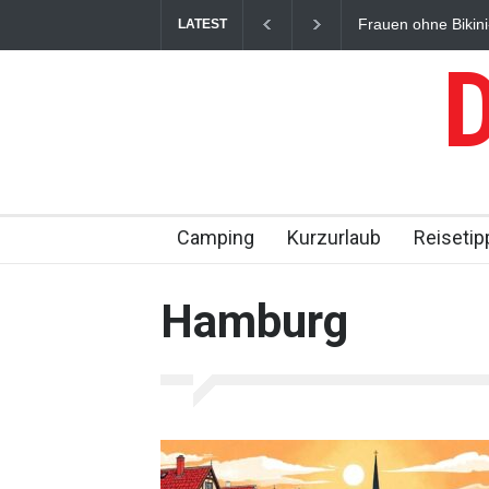
Frauen ohne Bikini-O
LATEST
D
Camping
Kurzurlaub
Reisetip
Hamburg