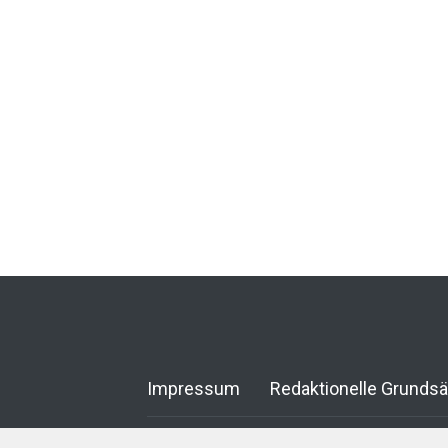
Impressum
Redaktionelle Grunds
© 2025 Das-Reisenetz.de