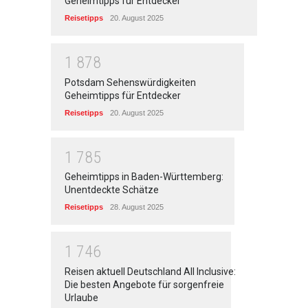
Geheimtipps für Entdecker
Reisetipps
20. August 2025
1
8
7
8
Potsdam Sehenswürdigkeiten
Geheimtipps für Entdecker
Reisetipps
20. August 2025
1
7
8
5
Geheimtipps in Baden-Württemberg:
Unentdeckte Schätze
Reisetipps
28. August 2025
1
7
4
6
Reisen aktuell Deutschland All Inclusive:
Die besten Angebote für sorgenfreie
Urlaube