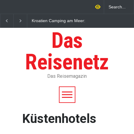
Kroatien Camping am Meer:
Camping am Meer: Lä
Küsten, Kosten und
Kosten und was du br
Buchung
Das
Reisenetz
Das Reisemagazin
Küstenhotels