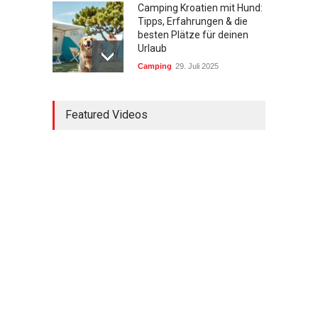
Camping Kroatien mit Hund:
Tipps, Erfahrungen & die
besten Plätze für deinen
Urlaub
Camping
29. Juli 2025
Südtirol wandern mit
Featured Videos
Kindern: Die schönsten
Touren und Tipps für
Familien
Urlaub mit Kindern
29. Juli 2025
Wandern in Bayern für
Anfänger: Die schönsten
Einsteigertouren und Tipps
Wandern & Natur
29. Juli 2025