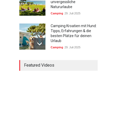
unvergessliche
Natururlaube
Camping
29. Juli 2025
Camping Kroatien mit Hund:
Tipps, Erfahrungen & die
besten Plätze für deinen
Urlaub
Camping
29. Juli 2025
Südtirol wandern mit
Featured Videos
Kindern: Die schönsten
Touren und Tipps für
Familien
Urlaub mit Kindern
29. Juli 2025
Wandern in Bayern für
Anfänger: Die schönsten
Einsteigertouren und Tipps
Wandern & Natur
29. Juli 2025