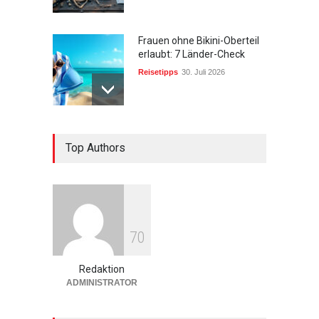
Frauen ohne Bikini-Oberteil
erlaubt: 7 Länder-Check
Reisetipps
30. Juli 2026
Urlaub in den Bergen:
Top Authors
Ultimative 10 Tipps
Wandern & Natur
27. Mai 2026
Beste Reisezeit Azoren: 7
7
0
Tipps fürs perfekte Wetter
Europa
27. Mai 2026
Redaktion
ADMINISTRATOR