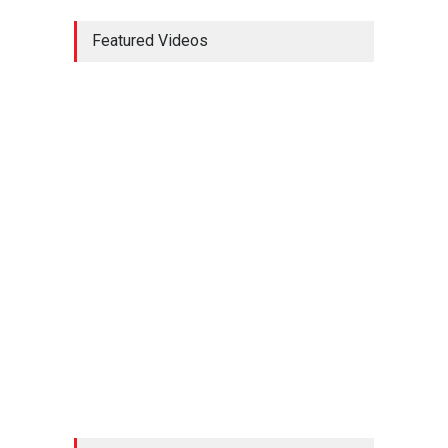
Südtirol wandern mit
Featured Videos
Kindern: Die schönsten
Touren und Tipps für
Familien
Urlaub mit Kindern
29. Juli 2025
Wandern in Bayern für
Anfänger: Die schönsten
Einsteigertouren und Tipps
Wandern & Natur
29. Juli 2025