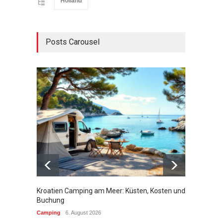
Holland
Posts Carousel
Kroatien Camping am Meer: Küsten, Kosten und
Campin
Buchung
brauch
Camping
6. August 2026
Campin