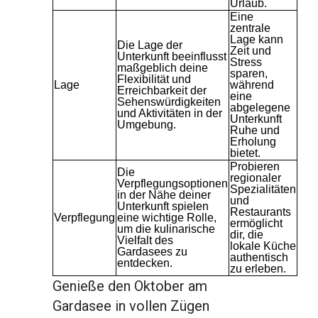
Urlaub.
Eine
zentrale
Lage kann
Die Lage der
Zeit und
Unterkunft beeinflusst
Stress
maßgeblich deine
sparen,
Flexibilität und
Lage
während
Erreichbarkeit der
eine
Sehenswürdigkeiten
abgelegene
und Aktivitäten in der
Unterkunft
Umgebung.
Ruhe und
Erholung
bietet.
Probieren
Die
regionaler
Verpflegungsoptionen
Spezialitäten
in der Nähe deiner
und
Unterkunft spielen
Restaurants
Verpflegung
eine wichtige Rolle,
ermöglicht
um die kulinarische
dir, die
Vielfalt des
lokale Küche
Gardasees zu
authentisch
entdecken.
zu erleben.
Genieße den Oktober am
Gardasee in vollen Zügen