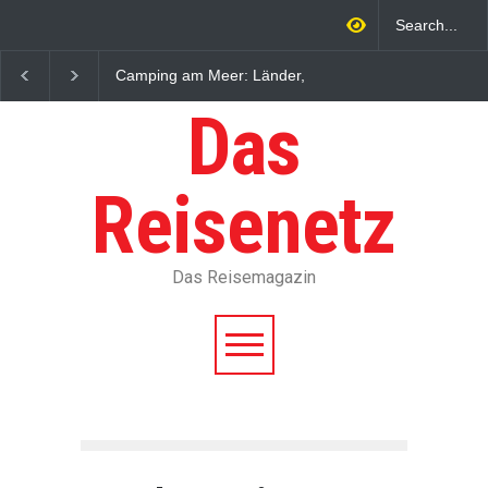
Frauen ohne Bikini-Oberteil
Kroatien Camping am
erlaubt: 7 Länder-Check
Küsten, Kosten und
Buchung
Das
Reisenetz
Das Reisemagazin