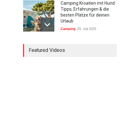
Camping Kroatien mit Hund:
Tipps, Erfahrungen & die
besten Plätze für deinen
Urlaub
Camping
29. Juli 2025
Südtirol wandern mit
Featured Videos
Kindern: Die schönsten
Touren und Tipps für
Familien
Urlaub mit Kindern
29. Juli 2025
Wandern in Bayern für
Anfänger: Die schönsten
Einsteigertouren und Tipps
Wandern & Natur
29. Juli 2025