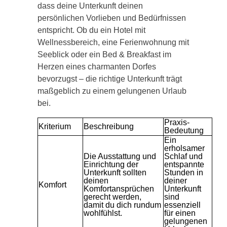
dass deine Unterkunft deinen
persönlichen Vorlieben und Bedürfnissen
entspricht. Ob du ein Hotel mit
Wellnessbereich, eine Ferienwohnung mit
Seeblick oder ein Bed & Breakfast im
Herzen eines charmanten Dorfes
bevorzugst – die richtige Unterkunft trägt
maßgeblich zu einem gelungenen Urlaub
bei.
Praxis-
Kriterium
Beschreibung
Bedeutung
Ein
erholsamer
Die Ausstattung und
Schlaf und
Einrichtung der
entspannte
Unterkunft sollten
Stunden in
deinen
deiner
Komfort
Komfortansprüchen
Unterkunft
gerecht werden,
sind
damit du dich rundum
essenziell
wohlfühlst.
für einen
gelungenen