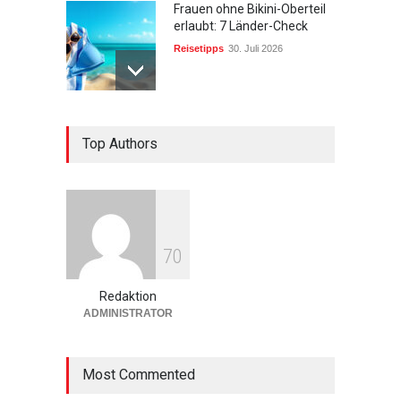
Frauen ohne Bikini-Oberteil
erlaubt: 7 Länder-Check
Reisetipps
30. Juli 2026
Urlaub in den Bergen:
Top Authors
Ultimative 10 Tipps
Wandern & Natur
27. Mai 2026
Beste Reisezeit Azoren: 7
7
0
Tipps fürs perfekte Wetter
Europa
27. Mai 2026
Redaktion
ADMINISTRATOR
Most Commented