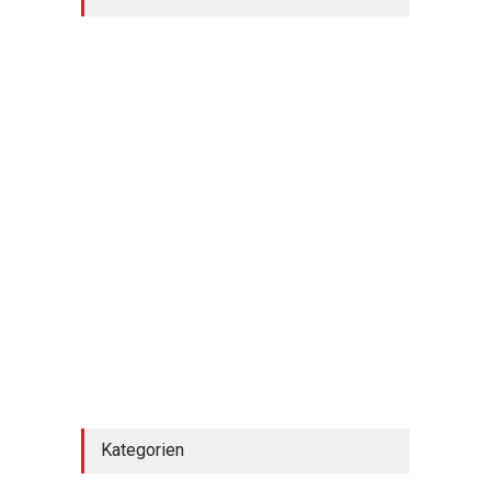
Touren und Tipps für
Familien
Urlaub mit Kindern
29. Juli 2025
Wandern in Bayern für
Anfänger: Die schönsten
Einsteigertouren und Tipps
Wandern & Natur
29. Juli 2025
Kategorien