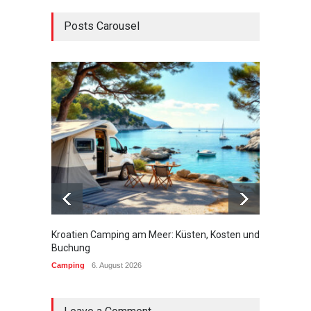
Posts Carousel
Kroatien Camping am Meer: Küsten, Kosten und
Campin
Buchung
brauch
Camping
6. August 2026
Campin