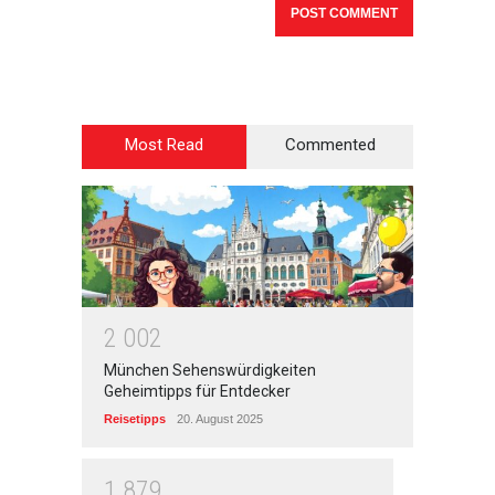
Most Read
Commented
2
0
0
2
München Sehenswürdigkeiten
Geheimtipps für Entdecker
Reisetipps
20. August 2025
1
8
7
9