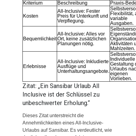
Kriterium
Beschreibung
Praxis-Bed
Selbstverso
All-Inclusive: Fester
Flexibilität,
Kosten
Preis für Unterkunft und
variable
Verpflegung.
Ausgaben.
Selbstverso
All-Inclusive: Alles vor
Eigenständ
Bequemlichkeit
Ort, keine zusätzlichen
Organisatio
Planungen nötig.
Aktivitäten 
Mahlzeiten.
Selbstverso
Individuelle
All-Inclusive: Inkludierte
Gestaltung 
Erlebnisse
Ausflüge und
Urlaubs na
Unterhaltungsangebote.
eigenen
Vorlieben.
Zitat: „Ein Sansibar Urlaub All
Inclusive ist der Schlüssel zu
unbeschwerter Erholung.“
Dieses Zitat unterstreicht die
Annehmlichkeiten eines All-Inclusive-
Urlaubs auf Sansibar. Es verdeutlicht, wie