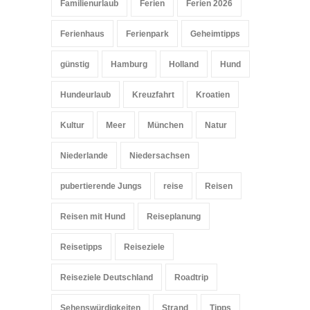
Familienurlaub
Ferien
Ferien 2026
Ferienhaus
Ferienpark
Geheimtipps
günstig
Hamburg
Holland
Hund
Hundeurlaub
Kreuzfahrt
Kroatien
Kultur
Meer
München
Natur
Niederlande
Niedersachsen
pubertierende Jungs
reise
Reisen
Reisen mit Hund
Reiseplanung
Reisetipps
Reiseziele
Reiseziele Deutschland
Roadtrip
Sehenswürdigkeiten
Strand
Tipps